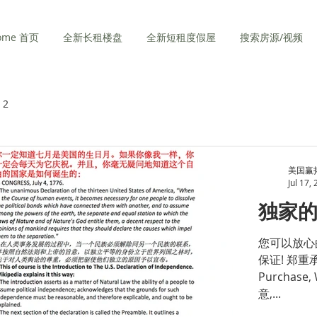
ome 首页
全新长租楼盘
全新短租度假屋
搜索房源/视频
 2
美国赢
Jul 17,
独家
您可以放心
保证! 郑重承诺:
Purchase
意,...