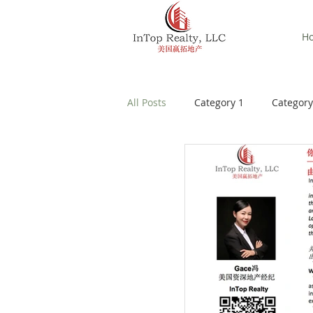
InTop Realty, LLC
美国赢拓地产
H
All Posts
Category 1
Category